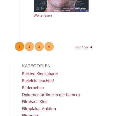
Weiterlesen
1
2
3
4
Seite 1 von 4
KATEGORIEN
Biekino Kinokabaret
Bielefeld leuchtet!
Bilderbeben
Dokumentarfilme in der Kamera
Filmhaus-Kino
Filmplakat-Auktion
Flimmern