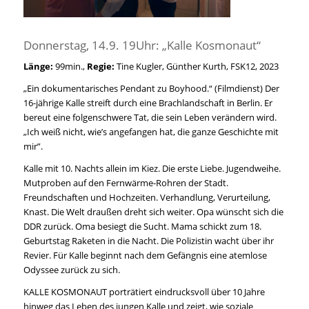
Donnerstag, 14.9. 19Uhr: „Kalle Kosmonaut“
Länge:
99min.,
Regie:
Tine Kugler, Günther Kurth, FSK12, 2023
„Ein dokumentarisches Pendant zu Boyhood.“ (Filmdienst) Der
16-jährige Kalle streift durch eine Brachlandschaft in Berlin. Er
bereut eine folgenschwere Tat, die sein Leben verändern wird.
„Ich weiß nicht, wie’s angefangen hat, die ganze Geschichte mit
mir”.
Kalle mit 10. Nachts allein im Kiez. Die erste Liebe. Jugendweihe.
Mutproben auf den Fernwärme-Rohren der Stadt.
Freundschaften und Hochzeiten. Verhandlung, Verurteilung,
Knast. Die Welt draußen dreht sich weiter. Opa wünscht sich die
DDR zurück. Oma besiegt die Sucht. Mama schickt zum 18.
Geburtstag Raketen in die Nacht. Die Polizistin wacht über ihr
Revier. Für Kalle beginnt nach dem Gefängnis eine atemlose
Odyssee zurück zu sich.
KALLE KOSMONAUT porträtiert eindrucksvoll über 10 Jahre
hinweg das Leben des jungen Kalle und zeigt, wie soziale