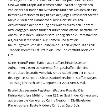
Und wo trifft Utopie auf schmerzhafte Realität? Angetrieben
von einer Faszination für Aktivismus und dem Glauben an eine
bessere Gemeinschaft begibt sich der junge Filmstudent Steffen
Meyn 2018 in den Hambacher Forst. Dort stellen sich
Aktivist*innen der Abrodung des Waldes durch den Konzern
RWE entgegen. Rasch findet er durch seine offene, herzliche Art
Anschluss in ihren Baumhäusern. Er begleitet die Protestaktion
als Journalist mit seiner 360° Kamera und filmt die
Räumungsversuche der Polizei live aus den Wipfeln. Bis es zur
Trägodie kommt: Er stürzt in die Tiefe und verstirbt noch vor
Ort.
Seine Freund*innen haben aus Steffens hinterlassenen
Aufnahmen diesen Dokumentarfilm geschaffen, der eine
eindrucksvolle Studie von Aktivismus ist, bei dem der Einsatz
des eigenen Körpers als letztes Mittel erscheint. Steffen Meyns
Todestag jährt sich am 19. September 2023 zum 5. Mal.
Es wird das gesamte Regieteam (Fabiana Fragale, Kilian
Kuhlendahl, Jens Mühlhoff) am 12.9. zu Gast in der Kamera sein,
außerdem die Kamerafrau Carina Neubohn. Die Bielefelder
Filmemacherin Beate Middeke führt das Gespräch.