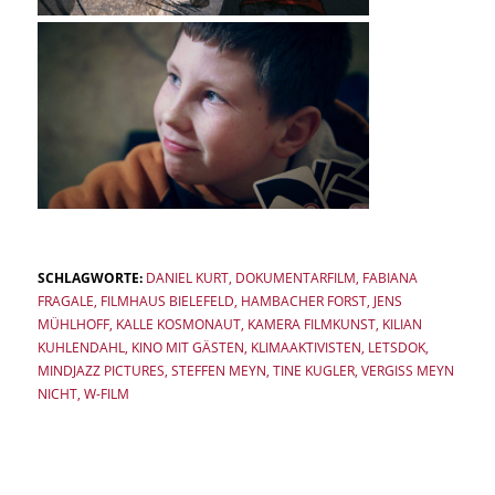
SCHLAGWORTE:
DANIEL KURT
,
DOKUMENTARFILM
,
FABIANA
FRAGALE
,
FILMHAUS BIELEFELD
,
HAMBACHER FORST
,
JENS
MÜHLHOFF
,
KALLE KOSMONAUT
,
KAMERA FILMKUNST
,
KILIAN
KUHLENDAHL
,
KINO MIT GÄSTEN
,
KLIMAAKTIVISTEN
,
LETSDOK
,
MINDJAZZ PICTURES
,
STEFFEN MEYN
,
TINE KUGLER
,
VERGISS MEYN
NICHT
,
W-FILM