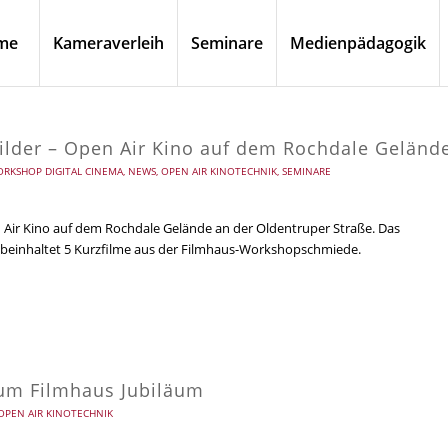
me
Kameraverleih
Seminare
Medienpädagogik
ilder – Open Air Kino auf dem Rochdale Geländ
RKSHOP DIGITAL CINEMA
,
NEWS
,
OPEN AIR KINOTECHNIK
,
SEMINARE
Air Kino auf dem Rochdale Gelände an der Oldentruper Straße. Das
beinhaltet 5 Kurzfilme aus der Filmhaus-Workshopschmiede.
um Filmhaus Jubiläum
OPEN AIR KINOTECHNIK