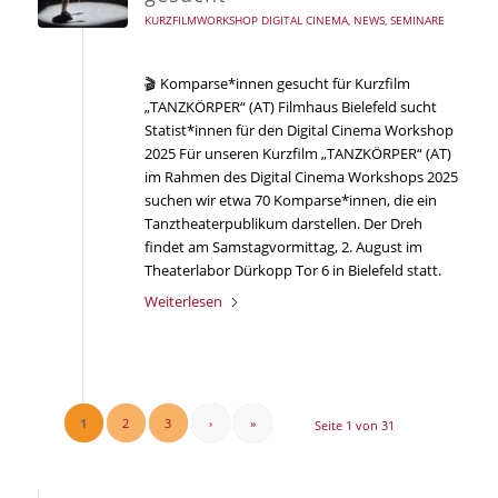
KURZFILMWORKSHOP DIGITAL CINEMA
,
NEWS
,
SEMINARE
🎬 Komparse*innen gesucht für Kurzfilm
„TANZKÖRPER“ (AT) Filmhaus Bielefeld sucht
Statist*innen für den Digital Cinema Workshop
2025 Für unseren Kurzfilm „TANZKÖRPER“ (AT)
im Rahmen des Digital Cinema Workshops 2025
suchen wir etwa 70 Komparse*innen, die ein
Tanztheaterpublikum darstellen. Der Dreh
findet am Samstagvormittag, 2. August im
Theaterlabor Dürkopp Tor 6 in Bielefeld statt.
Weiterlesen
1
2
3
›
»
Seite 1 von 31