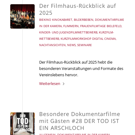
Der Filmhaus-Rückblick auf
2025
BIEKINO KINOKABARET
,
BILDERBEBEN
,
DOKUMENTARFILME
IN DER KAMERA
,
FLIMMERN
,
FRAUENFILMTAGE BIELEFELD
,
KINDER- UND JUGENDFILMWETTBEWERB
,
KURZFILM-
WETTBEWERB
,
KURZFILMWORKSHOP DIGITAL CINEMA
,
NACHTANSICHTEN
,
NEWS
,
SEMINARE
Der Filmhaus-Rückblick auf 2025 hebt die
besonderen Veranstaltungen und Formate des
Vereinslebens hervor.
Weiterlesen
Besondere Dokumentarfilme
mit Gästen #28 DER TOD IST
EIN ARSCHLOCH
ALLGEMEIN
,
DOKUMENTARFILME IN DER KAMERA
,