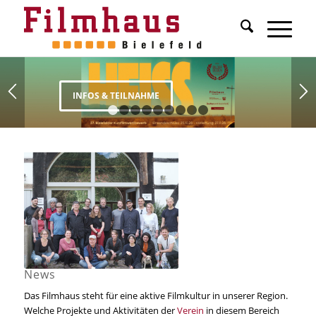
INFOS & TEILNAHME
1
2
3
4
5
6
7
8
9
News
Das Filmhaus steht für eine aktive Filmkultur in unserer Region.
Welche Projekte und Aktivitäten der
Verein
in diesem Bereich