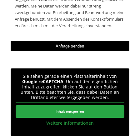
werden. Meine Daten werden dabei nur streng
zweckgebunden zur Bearbeitung und Beantwortung meiner
Anfrage benutzt. Mit dem Absenden des Kontaktformulars
erkläre ich mich mit der Verarbeitung einverstanden.
Sie sehen gerade einen Platzhalterinhalt von
Google reCAPTCHA
. Um auf den eigentlichen
Inhalt zuzugreifen, klicken Sie auf den Button
unten. Bitte beachten Sie, dass dabei Daten an
Drittanbieter weitergegeben werden.
Inhalt entsperren
Weitere Informationen
'
'