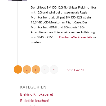
Der Lilliput BM150-12G 4k-fähiger Fieldmonitor
mit 12G und wird bei uns gerne als Regie
Monitor benutzt. Lilliput BM150-12G ist ein
15,6″ 4K LCD-Monitor im Flight Case. Der
Monitor hat HDMI und 3G- sowie 12G-
Anschlüssen und bietet eine native Auflösung
von 3840 x 2160. Im
Filmhaus-Geräteverleih
zu
mieten.
1
2
3
›
»
Seite 1 von 10
KATEGORIEN
Biekino Kinokabaret
Bielefeld leuchtet!