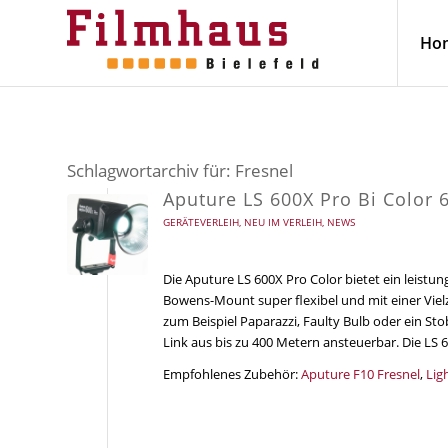
Ho
Schlagwortarchiv für:
Fresnel
Aputure LS 600X Pro Bi Color
GERÄTEVERLEIH
,
NEU IM VERLEIH
,
NEWS
Die Aputure LS 600X Pro Color bietet ein leistun
Bowens-Mount super flexibel und mit einer Vielz
zum Beispiel Paparazzi, Faulty Bulb oder ein St
Link aus bis zu 400 Metern ansteuerbar. Die LS
Empfohlenes Zubehör:
Aputure F10 Fresnel
,
Lig