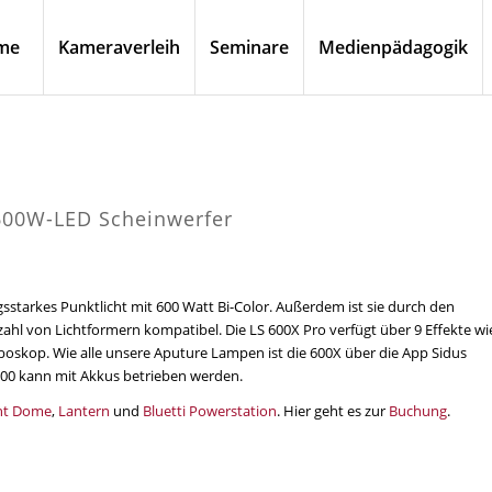
me
Kameraverleih
Seminare
Medienpädagogik
 600W-LED Scheinwerfer
gsstarkes Punktlicht mit 600 Watt Bi-Color. Außerdem ist sie durch den
ahl von Lichtformern kompatibel. Die LS 600X Pro verfügt über 9 Effekte wi
oboskop. Wie alle unsere Aputure Lampen ist die 600X über die App Sidus
 600 kann mit Akkus betrieben werden.
ht Dome
,
Lantern
und
Bluetti Powerstation
. Hier geht es zur
Buchung
.