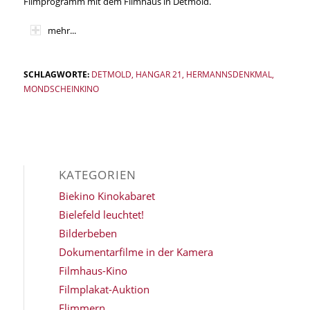
Filmprogramm mit dem Filmhaus in Detmold.
mehr...
SCHLAGWORTE:
DETMOLD
,
HANGAR 21
,
HERMANNSDENKMAL
,
MONDSCHEINKINO
KATEGORIEN
Biekino Kinokabaret
Bielefeld leuchtet!
Bilderbeben
Dokumentarfilme in der Kamera
Filmhaus-Kino
Filmplakat-Auktion
Flimmern