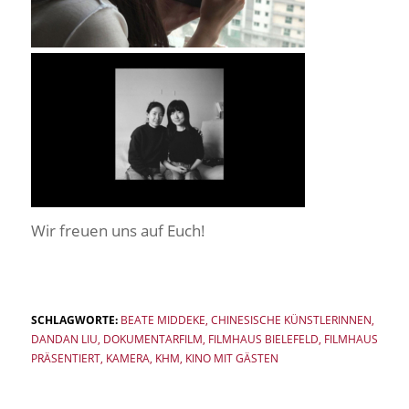
Wir freuen uns auf Euch!
SCHLAGWORTE:
BEATE MIDDEKE
,
CHINESISCHE KÜNSTLERINNEN
,
DANDAN LIU
,
DOKUMENTARFILM
,
FILMHAUS BIELEFELD
,
FILMHAUS
PRÄSENTIERT
,
KAMERA
,
KHM
,
KINO MIT GÄSTEN