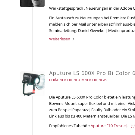
Werkstattgespräch „Neuerungen in der Adobe Cr
Ein Austausch zu Neuerungen bei Premiere Rush, 
melden sich per Mail unter erber(at)filmhaus-bi
Seminarleitung: Daniel Geweke | Medienproduzen
Weiterlesen
Aputure LS 600X Pro Bi Color
GERÄTEVERLEIH
,
NEU IM VERLEIH
,
NEWS
Die Aputure LS 600X Pro Color bietet ein leistun
Bowens-Mount super flexibel und mit einer Vielz
zum Beispiel Paparazzi, Faulty Bulb oder ein St
Link aus bis zu 400 Metern ansteuerbar. Die LS
Empfohlenes Zubehör:
Aputure F10 Fresnel
,
Lig