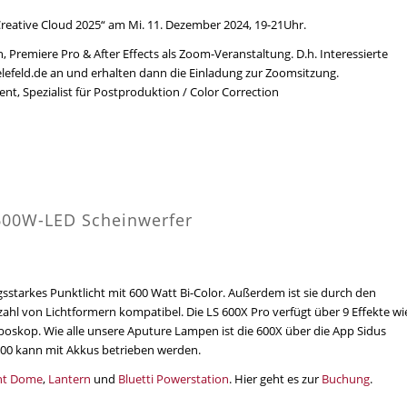
eative Cloud 2025“ am Mi. 11. Dezember 2024, 19-21Uhr.
Premiere Pro & After Effects als Zoom-Veranstaltung. D.h. Interessierte
elefeld.de an und erhalten dann die Einladung zur Zoomsitzung.
t, Spezialist für Postproduktion / Color Correction
 600W-LED Scheinwerfer
gsstarkes Punktlicht mit 600 Watt Bi-Color. Außerdem ist sie durch den
ahl von Lichtformern kompatibel. Die LS 600X Pro verfügt über 9 Effekte wi
oboskop. Wie alle unsere Aputure Lampen ist die 600X über die App Sidus
 600 kann mit Akkus betrieben werden.
ht Dome
,
Lantern
und
Bluetti Powerstation
. Hier geht es zur
Buchung
.