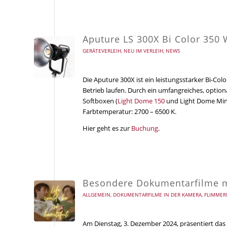
Aputure LS 300X Bi Color 350
GERÄTEVERLEIH
,
NEU IM VERLEIH
,
NEWS
Die Aputure 300X ist ein leistungsstarker Bi-Co
Betrieb laufen. Durch ein umfangreiches, opti
Softboxen (
Light Dome 150
und Light Dome Mini)
Farbtemperatur: 2700 – 6500 K.
Hier geht es zur
Buchung
.
Besondere Dokumentarfilme mi
ALLGEMEIN
,
DOKUMENTARFILME IN DER KAMERA
,
FLIMMER
Am Dienstag, 3. Dezember 2024, präsentiert das