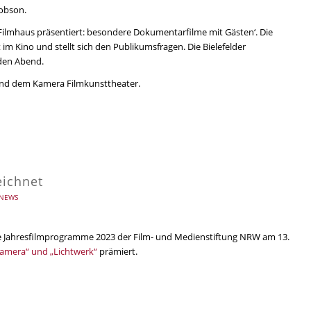
cobson.
‚Filmhaus präsentiert: besondere Dokumentarfilme mit Gästen‘. Die
im Kino und stellt sich den Publikumsfragen. Die Bielefelder
den Abend.
 und dem Kamera Filmkunsttheater.
eichnet
NEWS
e Jahresfilmprogramme 2023 der Film- und Medienstiftung NRW am 13.
amera“ und „Lichtwerk“
prämiert.