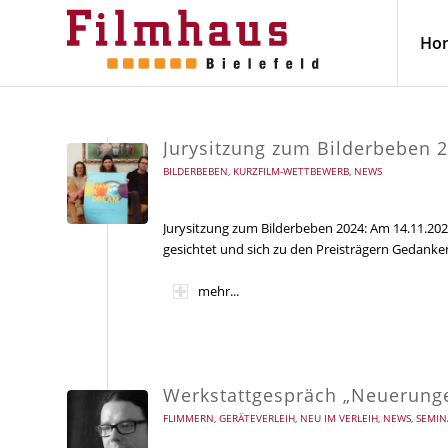
Ho
Jurysitzung zum Bilderbeben 
BILDERBEBEN
,
KURZFILM-WETTBEWERB
,
NEWS
Jurysitzung zum Bilderbeben 2024: Am 14.11.20
gesichtet und sich zu den Preisträgern Gedank
mehr...
Werkstattgespräch „Neuerunge
FLIMMERN
,
GERÄTEVERLEIH
,
NEU IM VERLEIH
,
NEWS
,
SEMIN