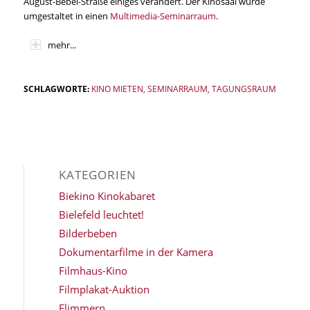
August-Bebel-Straße einiges verändert. Der Kinosaal wurde
umgestaltet in einen
Multimedia-Seminarraum
.
mehr...
SCHLAGWORTE:
KINO MIETEN
,
SEMINARRAUM
,
TAGUNGSRAUM
KATEGORIEN
Biekino Kinokabaret
Bielefeld leuchtet!
Bilderbeben
Dokumentarfilme in der Kamera
Filmhaus-Kino
Filmplakat-Auktion
Flimmern