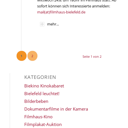
Mittwoch 24.8. um 18Uhr im Filmhaus statt. Ab
sofort können sich Interessierte anmelden:
mail(at)filmhaus-bielefeld.de
mehr...
1
2
Seite 1 von 2
KATEGORIEN
Biekino Kinokabaret
Bielefeld leuchtet!
Bilderbeben
Dokumentarfilme in der Kamera
Filmhaus-Kino
Filmplakat-Auktion