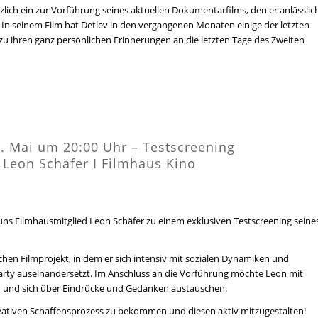
lich ein zur Vorführung seines aktuellen Dokumentarfilms, den er anlässlic
t. In seinem Film hat Detlev in den vergangenen Monaten einige der letzten
u ihren ganz persönlichen Erinnerungen an die letzten Tage des Zweiten
 Mai um 20:00 Uhr – Testscreening
 Leon Schäfer I Filmhaus Kino
uns Filmhausmitglied Leon Schäfer zu einem exklusiven Testscreening seine
chen Filmprojekt, in dem er sich intensiv mit sozialen Dynamiken und
rty auseinandersetzt. Im Anschluss an die Vorführung möchte Leon mit
und sich über Eindrücke und Gedanken austauschen.
 kreativen Schaffensprozess zu bekommen und diesen aktiv mitzugestalten!