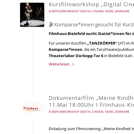
Kurzfilmworkshop „Digital Ci
KURZFILMWORKSHOP DIGITAL CINEMA
,
NEWS
,
SEMINARE
🎬 Komparse*innen gesucht für Kur
Filmhaus Bielefeld sucht Statist*innen für
Für unseren Kurzfilm
„TANZKÖRPER“
(AT) im 
Komparse*innen
, die ein Tanztheaterpubliku
Theaterlabor Dürkopp Tor 6
in Bielefeld statt.
Weiterlesen
Dokumentarfilm „Meine Kindhe
11.Mai 18:00Uhr I Filmhaus-Ki
KURZFILMWORKSHOP DIGITAL CINEMA
,
NEWS
,
SEMINARE
Einladung zum Filmscreening: „Meine Kindheit 