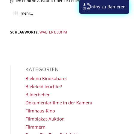
geben ehrliche Auskunft über ihr Leben.
Infos zu Barrieren
mehr...
SCHLAGWORTE:
WALTER BLOHM
KATEGORIEN
Biekino Kinokabaret
Bielefeld leuchtet!
Bilderbeben
Dokumentarfilme in der Kamera
Filmhaus-Kino
Filmplakat-Auktion
Flimmern