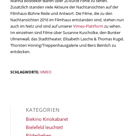
Marina Böddeker waren über 20 kurze Filme zu sehen.
Zusätzlich standen viele Akteure der Nachtansichten auf der
Filmhaus-Bühne Rede und Antwort. Die Filme, die zu den
Nachtansichten 2016 im Filmhaus entstanden sind, stehen nun
auch im Netz und sind auf unserer
Vimeo-Plattform
zu sehen.
Im einzelnen sind Filme über Susanne Kuscholke, den Bunker
Ulmenwall, das Stadttheater, Elisabeth Lasche & Thomas Kugel,
Thorsten Höning/Treppenhausgalerie und Bero Beinlich zu
entdecken.
SCHLAGWORTE:
VIMEO
KATEGORIEN
Biekino Kinokabaret
Bielefeld leuchtet!
Bilderbeben