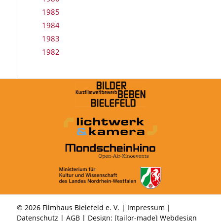
1985
1984
1983
1982
© 2026 Filmhaus Bielefeld e. V. |
Impressum
|
Datenschutz
|
AGB
| Design:
[tailor-made] Webdesign