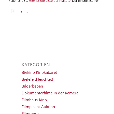
Feilenstraße.
Hier ist die Liste der Plakate.
Der Eintritt ist frei.
mehr...
KATEGORIEN
Biekino Kinokabaret
Bielefeld leuchtet!
Bilderbeben
Dokumentarfilme in der Kamera
Filmhaus-Kino
Filmplakat-Auktion
Flimmern