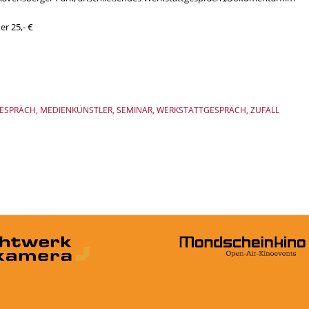
er 25,- €
GESPRÄCH
,
MEDIENKÜNSTLER
,
SEMINAR
,
WERKSTATTGESPRÄCH
,
ZUFALL