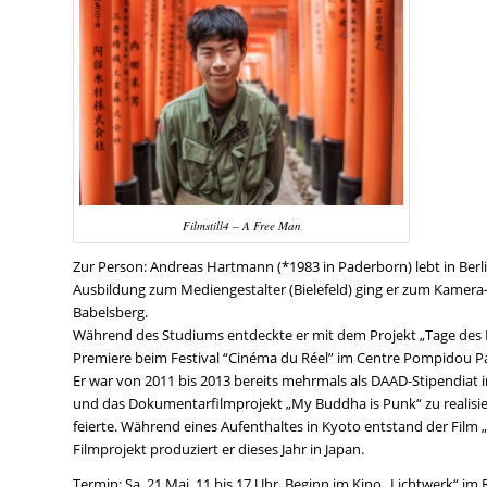
Filmstill4 – A Free Man
Zur Person: Andreas Hartmann (*1983 in Paderborn) lebt in Ber
Ausbildung zum Mediengestalter (Bielefeld) ging er zum Kamer
Babelsberg.
Während des Studiums entdeckte er mit dem Projekt „Tage des Re
Premiere beim Festival “Cinéma du Réel” im Centre Pompidou Pa
Er war von 2011 bis 2013 bereits mehrmals als DAAD-Stipendiat
und das Dokumentarfilmprojekt „My Buddha is Punk“ zu realisier
feierte. Während eines Aufenthaltes in Kyoto entstand der Film „
Filmprojekt produziert er dieses Jahr in Japan.
Termin: Sa. 21.Mai, 11 bis 17 Uhr. Beginn im Kino „Lichtwerk“ 