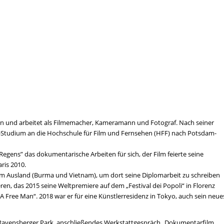
lin und arbeitet als Filmemacher, Kameramann und Fotograf. Nach seiner
a-Studium an die Hochschule für Film und Fernsehen (HFF) nach Potsdam-
gens” das dokumentarische Arbeiten für sich, der Film feierte seine
ris 2010.
 im Ausland (Burma und Vietnam), um dort seine Diplomarbeit zu schreiben
en, das 2015 seine Weltpremiere auf dem „Festival dei Popoli“ in Florenz
A Free Man“. 2018 war er für eine Künstlerresidenz in Tokyo, auch sein neue
im Ravensberger Park, anschließendes Werkstattgespräch „Dokumentarfilm