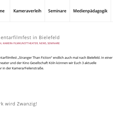
me
Kameraverleih
Seminare
Medienpädagogik
ntarfilmfest in Bielefeld
N
,
KAMERA FILMKUNSTTHEATER
,
NEWS
,
SEMINARE
ilmfest „Stranger Than Fiction“ endlich auch mal nach Bielefeld. In einer
ater und der Kino Gesellschaft Köln können wir Euch 3 aktuelle
r in der Kamera/Feilenstraße.
rk wird Zwanzig!