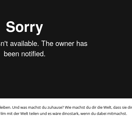
leiben. Und was machst du zuhause? Wie machst du dir die Welt, dass sie di
Film mit der Welt teilen und es wäre dinostark, wenn du dabei mitmachst.