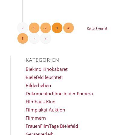
‹
1
2
3
4
Seite 3 von 6
5
›
»
KATEGORIEN
Biekino Kinokabaret
Bielefeld leuchtet!
Bilderbeben
Dokumentarfilme in der Kamera
Filmhaus-Kino
Filmplakat-Auktion
Flimmern
FrauenFilmTage Bielefeld
Geräteverleih