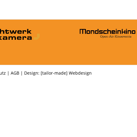
utz
|
AGB
| Design:
[tailor-made] Webdesign