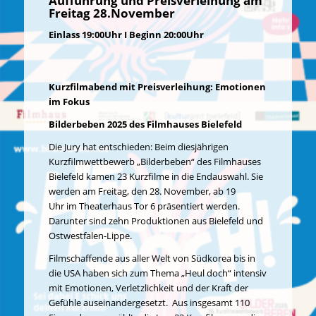
Aufführung und Preisverleihung am
Freitag 28.November
Einlass 19:00Uhr I Beginn 20:00Uhr
Kurzfilm
abend mit
Preisverleihung: Emotionen
im Fokus
Bilderbeben 2025 des Filmhauses Bielefeld
Die Jury hat entschieden: Beim diesjährigen
Kurzfilmwettbewerb „Bilderbeben“ des Filmhauses
Bielefeld kamen 23 Kurzfilme in die Endauswahl. Sie
werden am
Freitag, den 28. November
, ab
19
Uhr
im
Theaterhaus Tor 6
präsentiert werden.
Darunter sind
zehn Produktionen aus Bielefeld und
Ostwestfalen-Lippe
.
Filmschaffende aus aller Welt
von Südkorea bis in
die USA
haben sich zum Thema „Heul doch“ intensiv
mit Emotionen, Verletzlichkeit und der Kraft der
Gefühle auseinandergesetzt. Aus insgesamt 110