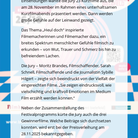
Einsendungen wählte die Jury 23 Kurzfilme aus, die
am 28. November im Rahmen eines unterhaltsamen
Kurzfilmabends präsentiert werden. Dann werden
große Gefühle auf der Leinwand gezeigt.
Das Thema „Heul doch“ inspirierte
Filmemacherinnen und Filmemacher dazu, ein
breites Spektrum menschlicher Gefühle filmisch zu
erkunden – von Wut, Trauer und Schmerz
bis hin zu
befreiendem Lachen
.
Die Jury – Moritz Brandes, Filmschaffender, Sarah
Schnell, Filmschaffende und die Journalistin Sybille
Hilgert – zeigte sich beeindruckt von der Vielfalt der
eingereichten Filme. „Sie zeigen
eindrucksvoll, wie
vielschichtig und kraftvoll Emotionen im Medium
Film erzählt werden können.“
Neben der Zusammenstellung des
Festivalprogramms kürte die Jury auch die drei
Gewinnerfilme. Welche Beiträge sich durchsetzen
konnten, wird erst bei der Preisverleihung am
28.11.2025 bekanntgegeben.